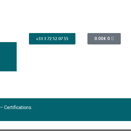
+33 3 72 52 07 55
0.00
€
0
 –
Certifications
.