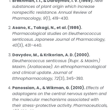
Brekhman, I. I., & Dardymov, I. V. (1969).
New
substances of plant origin which increase
nonspecific resistance.
Annual Review of
Pharmacology, 9
(1), 419–430.
Asano, K., Takagi, N., et al. (1986).
Pharmacological studies on Eleutherococcus
senticosus.
Japanese Journal of Pharmacology,
40
(3), 431–440.
Davydov, M., & Krikorian, A. D. (2000).
Eleutherococcus senticosus (Rupr. & Maxim.)
Maxim. (Araliaceae): An ethnopharmacological
and clinical update.
Journal of
Ethnopharmacology, 72
(3), 345–393.
Panossian, A., & Wikman, G. (2010).
Effects of
adaptogens on the central nervous system and
the molecular mechanisms associated with
their stress-protective activity.
Pharmaceuticals,