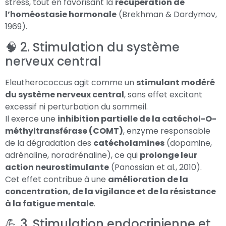
stress, tout en favorisant la
récupération de
l’homéostasie hormonale
(Brekhman & Dardymov,
1969)
.
🧠 2. Stimulation du système
nerveux central
Eleutherococcus agit comme un
stimulant modéré
du système nerveux central
, sans effet excitant
excessif ni perturbation du sommeil.
Il exerce une
inhibition partielle de la catéchol-O-
méthyltransférase (COMT)
, enzyme responsable
de la dégradation des
catécholamines
(dopamine,
adrénaline, noradrénaline), ce qui
prolonge leur
action neurostimulante
(Panossian et al., 2010)
.
Cet effet contribue à une
amélioration de la
concentration, de la vigilance et de la résistance
à la fatigue mentale
.
💪 3. Stimulation endocrinienne et