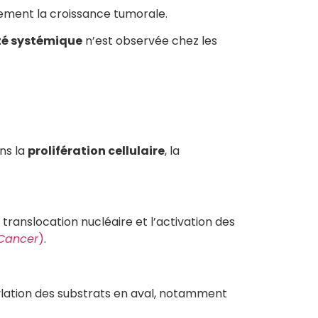
ivement la croissance tumorale.
ité systémique
n’est observée chez les
ans la
prolifération cellulaire
, la
translocation nucléaire et l’activation des
 Cancer
)
.
ylation des substrats en aval, notamment