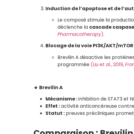
Induction de l’apoptose et de l’a
Le composé stimule la producti
déclenche la
cascade caspase
Pharmacotherapy
)
.
Blocage de la voie PI3K/AKT/mTOR
Brevilin A désactive les protéine
programmée
(Liu et al., 2019,
Fro
🔹
Brevilin A
Mécanisme :
inhibition de STAT3 et N
Effet :
activité anticancéreuse contr
Statut :
preuves précliniques promet
Comparaison : Brevilin