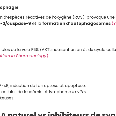
utophagie
on d’espèces réactives de l’oxygène (ROS), provoque une
-3/caspase-9
et la
formation d’autophagosomes
(Y
s clés de la voie PI3K/AKT, induisant un arrêt du cycle cell
ntiers in Pharmacology
)
.
F-κB, induction de ferroptose et apoptose.
e cellules de leucémie et lymphome
in vitro
.
teuses.
 A naturel vs inhibiteurs de s