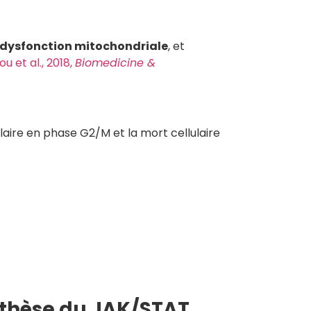
dysfonction mitochondriale
, et
ou et al., 2018,
Biomedicine &
ulaire en phase G2/M et la mort cellulaire
ynthèse du JAK/STAT