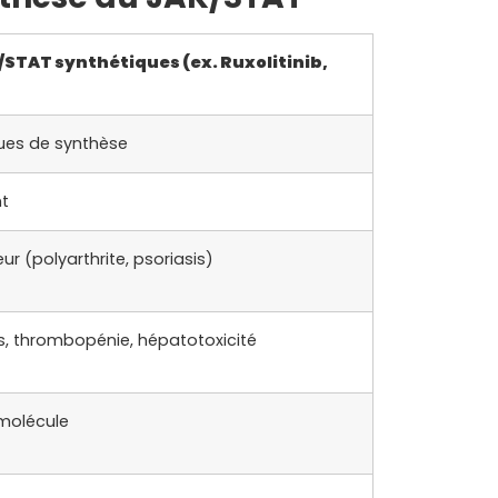
/STAT synthétiques (ex. Ruxolitinib,
ues de synthèse
t
 (polyarthrite, psoriasis)
s, thrombopénie, hépatotoxicité
 molécule