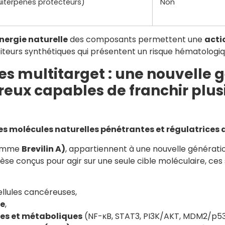
uiterpènes protecteurs)
Non
ynergie naturelle
des composants permettent une
acti
biteurs synthétiques qui présentent un risque hématologiq
es multitarget : une nouvelle 
eux capables de franchir plusi
es molécules naturelles pénétrantes et régulatrices 
omme
Brevilin A)
, appartiennent à une nouvelle générat
e conçus pour agir sur une seule cible moléculaire, ce
llules cancéreuses,
ue
,
ues et métaboliques
(NF-κB, STAT3, PI3K/AKT, MDM2/p53,