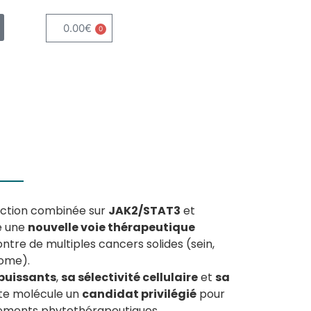
0.00
€
0
 action combinée sur
JAK2/STAT3
et
ue une
nouvelle voie thérapeutique
ntre de multiples cancers solides (sein,
nome).
puissants
,
sa sélectivité cellulaire
et
sa
te molécule un
candidat privilégié
pour
tements phytothérapeutiques