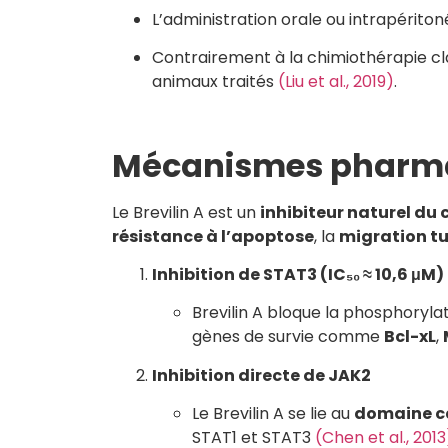
L’administration orale ou intrapérito
Contrairement à la chimiothérapie cla
animaux traités
(Liu et al., 2019)
.
Mécanismes pharm
Le Brevilin A est un
inhibiteur naturel du
résistance à l’apoptose
, la
migration t
Inhibition de STAT3 (IC₅₀ ≈ 10,6 μM)
Brevilin A bloque la phosphoryla
gènes de survie comme
Bcl-xL
,
Inhibition directe de JAK2
Le Brevilin A se lie au
domaine ca
STAT1 et STAT3
(Chen et al., 2013