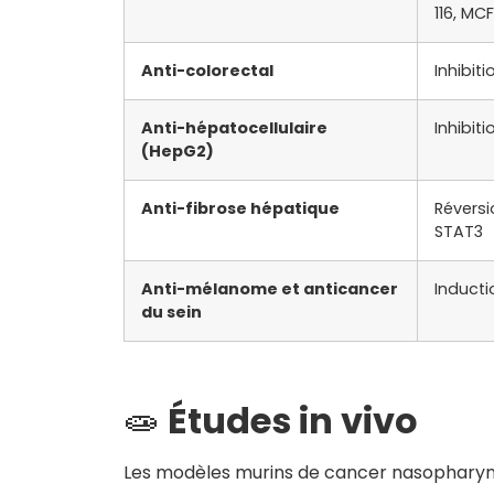
116, MC
Anti-colorectal
Inhibit
Anti-hépatocellulaire
Inhibit
(HepG2)
Anti-fibrose hépatique
Réversio
STAT3
Anti-mélanome et anticancer
Inducti
du sein
🧫
Études in vivo
Les modèles murins de cancer nasopharyn