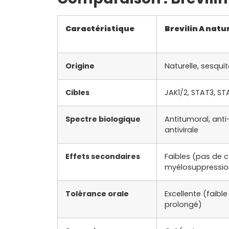
Caractéristique
Brevilin A natu
Origine
Naturelle, sesqui
Cibles
JAK1/2, STAT3, ST
Spectre biologique
Antitumoral, anti
antivirale
Effets secondaires
Faibles (pas de c
myélosuppressio
Tolérance orale
Excellente (faible
prolongé)