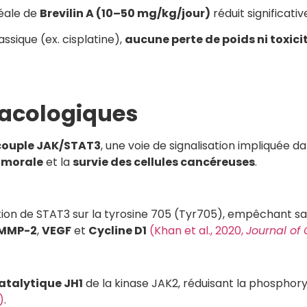
néale de
Brevilin A (10–50 mg/kg/jour)
réduit significat
ssique (ex. cisplatine),
aucune perte de poids ni toxic
acologiques
 couple JAK/STAT3
, une voie de signalisation impliquée d
umorale
et la
survie des cellules cancéreuses
.
tion de STAT3 sur la tyrosine 705 (Tyr705), empêchant sa 
MMP-2
,
VEGF
et
Cycline D1
(Khan et al., 2020,
Journal of
talytique JH1
de la kinase JAK2, réduisant la phosphor
)
.