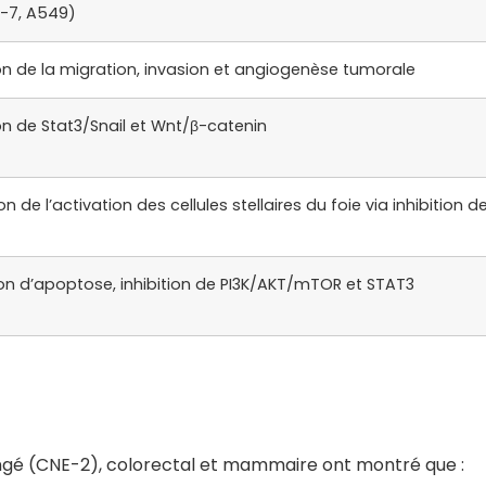
F-7, A549)
ion de la migration, invasion et angiogenèse tumorale
ion de Stat3/Snail et Wnt/β-catenin
n de l’activation des cellules stellaires du foie via inhibition d
on d’apoptose, inhibition de PI3K/AKT/mTOR et STAT3
gé (CNE-2), colorectal et mammaire ont montré que :