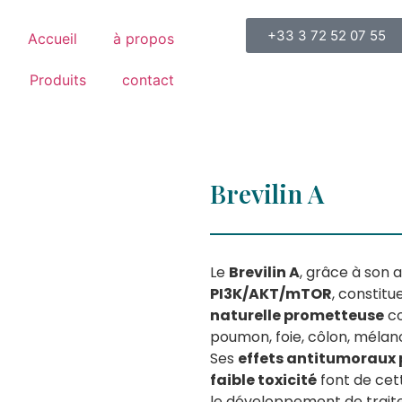
+33 3 72 52 07 55
Accueil
à propos
Produits
contact
Brevilin A
Le
Brevilin A
, grâce à son
PI3K/AKT/mTOR
, constit
naturelle prometteuse
co
poumon, foie, côlon, méla
Ses
effets antitumoraux 
faible toxicité
font de cet
le développement de trai