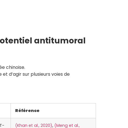
 potentiel antitumoral
ée chinoise.
et d’agir sur plusieurs voies de
Référence
CT-
(Khan et al., 2020)
,
(Meng et al.,