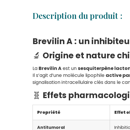
Description du produit :
Brevilin A : un inhibit
🔬
Origine et nature c
La
Brevilin A
est un
sesquiterpène lacton
Il s’agit d’une molécule lipophile
active par
signalisation intracellulaire clés dans le 
🧬
Effets pharmacolog
Propriété
Effet 
Antitumoral
Inhibit