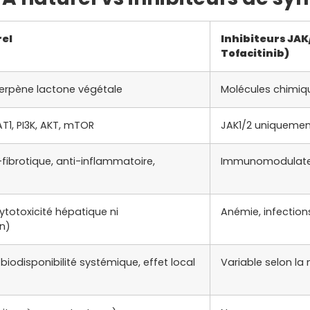
rel
Inhibiteurs JAK
Tofacitinib)
terpène lactone végétale
Molécules chimiq
AT1, PI3K, AKT, mTOR
JAK1/2 uniquemen
-fibrotique, anti-inflammatoire,
Immunomodulateur
ytotoxicité hépatique ni
Anémie, infection
n)
 biodisponibilité systémique, effet local
Variable selon la