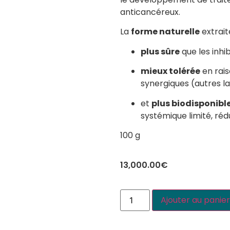
anticancéreux.
La
forme naturelle
extrait
plus sûre
que les inhi
mieux tolérée
en rai
synergiques (autres l
et
plus biodisponibl
systémique limité, réd
100 g
13,000.00
€
Ajouter au panie