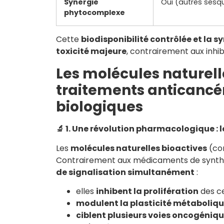
Synergie
Oui (autres sesq
phytocomplexe
Cette
biodisponibilité contrôlée et la s
toxicité majeure
, contrairement aux inhi
Les molécules naturell
traitements anticancér
biologiques
🔬
1. Une révolution pharmacologique : l
Les
molécules naturelles bioactives
(c
Contrairement aux médicaments de synthès
de signalisation simultanément
:
elles
inhibent la prolifération
des ce
modulent la plasticité métaboliq
ciblent plusieurs voies oncogéniq