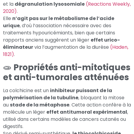
et la
dégranulation lysosomiale
(Reactions Weekly,
2020)
.
Elle
n’agit pas sur le métabolisme de l’acide
urique
, d’où l’association nécessaire avec des
traitements hypouricémiants, bien que certains
rapports anciens suggèrent un léger
effet urico-
éliminateur
via l’augmentation de la diurèse
(Haden,
1821)
.
🧫
Propriétés anti-mitotiques
et anti-tumorales atténuées
La colchicine est un
inhibiteur puissant de la
polymérisation de la tubuline
, bloquant la mitose
au
stade de la métaphase
. Cette action confère à la
molécule un léger
effet antitumoral expérimental
,
utilisé dans certains modèles de cancers cutanés ou
digestifs.
Son dérivé semi-synthétique,
le thiocolchicoside
,