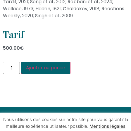
Tardif, 2021; Song et al., 2012; Rabbani et al., 2024;
Wallace, 1973; Haden, 1821; Chaldakov, 2018; Reactions
Weekly, 2020; Singh et al., 2009.
Tarif
500.00
€
Ajouter au panier
© Copyright 2022 – HG Wellness Shop – Marque
Nous utilisons des cookies sur notre site pour vous garantir la
déposée – Tous droits réservés –
Mentions légales
–
meilleure expérience utilisateur possible.
Mentions légales
C.G.V
. –
Certifications
.