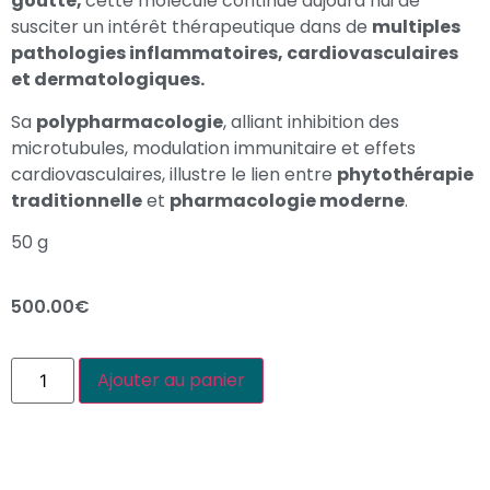
goutte,
cette molécule continue aujourd’hui de
susciter un intérêt thérapeutique dans de
multiples
pathologies inflammatoires, cardiovasculaires
et dermatologiques.
Sa
polypharmacologie
, alliant inhibition des
microtubules, modulation immunitaire et effets
cardiovasculaires, illustre le lien entre
phytothérapie
traditionnelle
et
pharmacologie moderne
.
50 g
500.00
€
Ajouter au panier