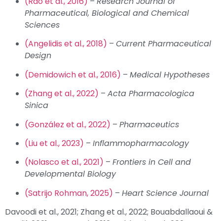
(Rao et al., 2016)
–
Research Journal of
Pharmaceutical, Biological and Chemical
Sciences
(Angelidis et al., 2018)
–
Current Pharmaceutical
Design
(Demidowich et al., 2016)
–
Medical Hypotheses
(Zhang et al., 2022)
–
Acta Pharmacologica
Sinica
(González et al., 2022)
–
Pharmaceutics
(Liu et al., 2023)
–
Inflammopharmacology
(Nolasco et al., 2021)
–
Frontiers in Cell and
Developmental Biology
(Satrijo Rohman, 2025)
–
Heart Science Journal
Davoodi et al., 2021; Zhang et al., 2022; Bouabdallaoui &