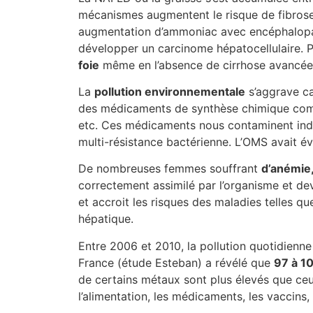
mécanismes augmentent le risque de fibrose 
augmentation d’ammoniac avec encéphalopath
développer un carcinome hépatocellulaire. Pa
foie
même en l’absence de cirrhose avancée
La
pollution environnementale
s’aggrave ca
des médicaments de synthèse chimique comme 
etc. Ces médicaments nous contaminent indir
multi-résistance bactérienne. L’OMS avait é
De nombreuses femmes souffrant
d’anémie
correctement assimilé par l’organisme et de
et accroit les risques des maladies telles qu
hépatique.
Entre 2006 et 2010, la pollution quotidien
France (étude Esteban) a révélé que
97 à 1
de certains métaux sont plus élevés que ce
l’alimentation, les médicaments, les vaccins