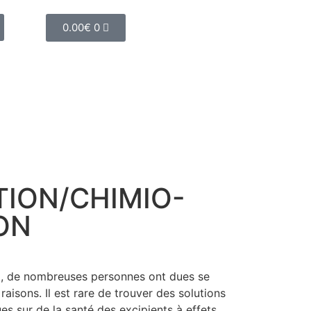
0.00
€
0
TION/CHIMIO-
ON
, de nombreuses personnes ont dues se
raisons. Il est rare de trouver des solutions
ues sur de la santé des excipients à effets