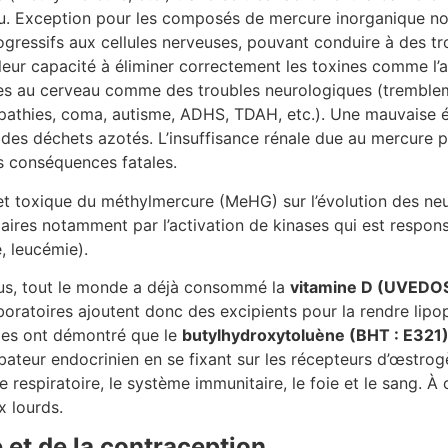
u. Exception pour les composés de mercure inorganique non
essifs aux cellules nerveuses, pouvant conduire à des tr
t leur capacité à éliminer correctement les toxines comme 
s au cerveau comme des troubles neurologiques (tremblemen
athies, coma, autisme, ADHS, TDAH, etc.). Une mauvaise él
ion des déchets azotés. L’insuffisance rénale due au mercure
s conséquences fatales.
et toxique du méthylmercure (MeHG) sur l’évolution des n
laires notamment par l’activation de kinases qui est respons
, leucémie).
sus, tout le monde a déjà consommé la
vitamine D (UVEDO
oratoires ajoutent donc des excipients pour la rendre lipo
des ont démontré que le
butylhydroxytoluène (BHT : E321
ateur endocrinien en se fixant sur les récepteurs d’œstrogèn
me respiratoire, le système immunitaire, le foie et le sang. 
x lourds.
 et de la contraception