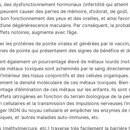
, des dysfonctionnement hormonaux (infertilité qui attein
i peuvent causer des pertes de mémoire, d’odorat, de goût,
u bon fonctionnement des yeux et des oreilles, et ainsi fav
u d’une dégénérescence maculaire. Par conséquent, la probab
ffets notoires, augmente avec l’âge.
r les protéines de pointe virales et générées par le vaccin,
es de pointe qui présentaient des signes de bénéfice et de
nt également un pourcentage élevé de métaux lourds (nota
e métaux toxiques sont acheminés par le sang directement 
 l’intérieur des tissus conjonctifs et des cellules organiques
ement la densité moléculaire de ces métaux toxiques. Bien q
ntage d’élimination de ces métaux sur les enfants. Ils sont
ffets iatrogènes en fonction du terrain biologique de la p
cellulaires et la transmission des impulsions nerveuses l’in
mager l’ADN du noyau cellulaire et empêcher les enzymes de r
ques, et ‘autres maladies auto-immunes, etc.
 (méthylmercure, etc.) traverse très facilement la barrière