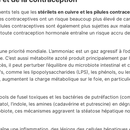
nts tels que les
stérilets en cuivre et les pilules contrac
s contraceptives ont un risque beaucoup plus élevé de cance
ilules contraceptives sont également plus sujettes aux mal
, toute contraception hormonale entraîne un risque accru de
une priorité mondiale. L’ammoniac est un gaz agressif à l’od
le. C’est aussi métabolite azoté produit principalement par
ès, il peut perturber l’équilibre du microbiote intestinal et 
fs, comme les lipopolysaccharides (LPS), les phénols, ou le
augmentent la charge métabolique sur le foie, en particulie
ools de fusel toxiques et les bactéries de putréfaction (
atol, l’indole, les amines (cadavérine et putrescine) en dég
crobiote, ces mécanismes aggravent la stéatose hépatique no
aîne une inflammation, des lésions des cellules hépatiques 