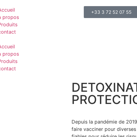
Accueil
+33 3 72 52 07 55
à propos
Produits
contact
Accueil
à propos
Produits
contact
DETOXINA
PROTECTI
Depuis la pandémie de 2019
faire vacciner pour diverses 
fiables pour réduire les risq