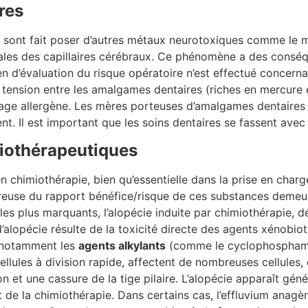
res
e sont fait poser d’autres métaux neurotoxiques comme le m
ales des capillaires cérébraux. Ce phénomène a des conséqu
d’évaluation du risque opératoire n’est effectué concernant
 tension entre les amalgames dentaires (riches en mercure et
sage allergène. Les mères porteuses d’amalgames dentaires
ement. Il est important que les soins dentaires se fassent av
miothérapeutiques
en chimiothérapie, bien qu’essentielle dans la prise en cha
goureuse du rapport bénéfice/risque de ces substances demeu
les plus marquants, l’alopécie induite par chimiothérapie, d
alopécie résulte de la toxicité directe des agents xénobio
 notamment les
agents alkylants
(comme le cyclophospham
llules à division rapide, affectent de nombreuses cellules, 
on et une cassure de la tige pilaire. L’alopécie apparaît gé
rêt de la chimiothérapie. Dans certains cas, l’effluvium an