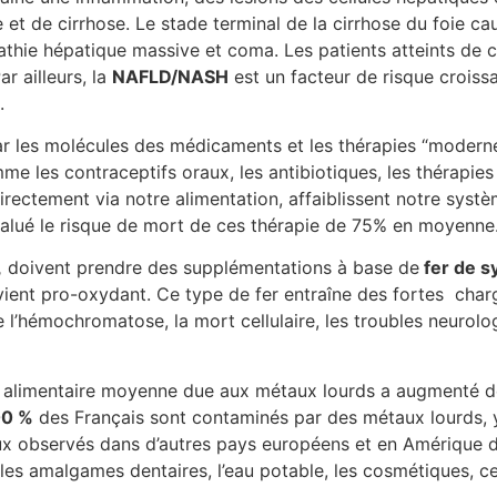
et de cirrhose. Le stade terminal de la cirrhose du foie c
ie hépatique massive et coma. Les patients atteints de ci
r ailleurs, la
NAFLD/NASH
est un facteur de risque crois
.
r les molécules des médicaments et les thérapies “moderne
les contraceptifs oraux, les antibiotiques, les thérapies 
ectement via notre alimentation, affaiblissent notre syst
valué le risque de mort de ces thérapie de 75% en moyenne
,
doivent prendre des supplémentations à base de
fer de s
vient pro-oxydant. Ce type de fer entraîne des fortes char
e l’hémochromatose, la mort cellulaire, les troubles neurolo
ne alimentaire moyenne due aux métaux lourds a augmenté 
00 %
des Français sont contaminés par des métaux lourds, 
ux observés dans d’autres pays européens et en Amérique 
, les amalgames dentaires, l’eau potable, les cosmétiques, c