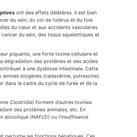
eptives
ont des effets délétères. Il est bien
r du sein, du col de l’utérus et du foie
adies du cœur et aux accidents vasculaires
 cancer du sein, des tissus squelettiques et
eur piquante, une forte toxine cellulaire et
 la dégradation des protéines et des acides
contribuer à une dysbiose intestinale. Cette
s amines biogènes (cadavérine, putrescine).
r dans le cadre du cycle de l’urée et de la
comme
Clostridia
) forment d’autres toxines
radant des protéines animales, etc. En
n alcoolique (NAFLD) ou l’insuffisance
et perturbe les fonctions hépatiques. Ces