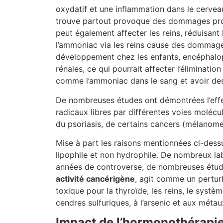
oxydatif et une inflammation dans le cervea
trouve partout provoque des dommages progr
peut également affecter les reins, réduisan
l’ammoniac via les reins cause des dommage
développement chez les enfants, encéphalop
rénales, ce qui pourrait affecter l’éliminat
comme l’ammoniac dans le sang et avoir de
De nombreuses études ont démontrées l’eff
radicaux libres par différentes voies molécu
du psoriasis, de certains cancers (mélanome
Mise à part les raisons mentionnées ci-des
lipophile et non hydrophile. De nombreux lab
années de controverse, de nombreuses étu
activité cancérigène
, agit comme un perturb
toxique pour la thyroïde, les reins, le systè
cendres sulfuriques, à l’arsenic et aux métau
Impact de l’hormonothérapie