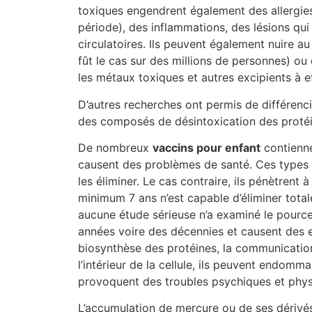
toxiques engendrent également des allergies
période), des inflammations, des lésions qu
circulatoires. Ils peuvent également nuire a
fût le cas sur des millions de personnes) o
les métaux toxiques et autres excipients à e
D’autres recherches ont permis de différencie
des composés de désintoxication des protéin
De nombreux
vaccins pour enfant
contienne
causent des problèmes de santé. Ces types d
les éliminer. Le cas contraire, ils pénètrent à
minimum 7 ans n’est capable d’éliminer total
aucune étude sérieuse n’a examiné le pource
années voire des décennies et causent des e
biosynthèse des protéines, la communication 
l’intérieur de la cellule, ils peuvent endom
provoquent des troubles psychiques et physi
L’accumulation de mercure ou de ses dérivés