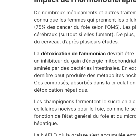
De nombreux médicaments et autres traiteme
connu que les femmes qui prennent les pilule
(75% des cancer du foie selon l’OMS). Les p
cérébraux (surtout si elles fument). De plus
du cerveau, d’après plusieurs études.
La
détoxication de l’ammoniac
devrait être 
un inhibiteur du gain d’énergie mitochondria
aminés par des bactéries intestinales. En exc
dernière peut produire des métabolites noci
Ces composés, absorbés dans la circulation, 
détoxication hépatique.
Les champignons fermentent le sucre en alc
cellulaires nocives pour le foie, comme le sc
fonction de l’état général du foie et du mi
hépatique.
La NAFLD où la graisse s’est accumulée entr