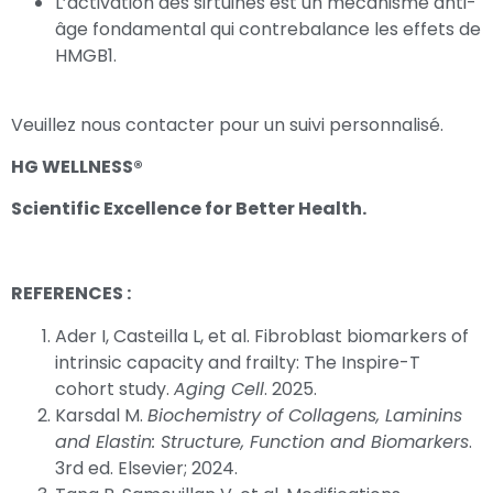
L’activation des sirtuines est un mécanisme anti-
âge fondamental qui contrebalance les effets de
HMGB1.
Veuillez nous contacter pour un suivi personnalisé.
HG WELLNESS®
Scientific Excellence for Better Health.
REFERENCES :
Ader I, Casteilla L, et al. Fibroblast biomarkers of
intrinsic capacity and frailty: The Inspire-T
cohort study.
Aging Cell
. 2025.
Karsdal M.
Biochemistry of Collagens, Laminins
and Elastin: Structure, Function and Biomarkers
.
3rd ed. Elsevier; 2024.