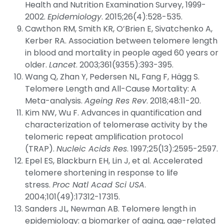
Health and Nutrition Examination Survey, 1999-
2002.
Epidemiology
. 2015;26(4):528-535.
Cawthon RM, Smith KR, O’Brien E, Sivatchenko A,
Kerber RA. Association between telomere length
in blood and mortality in people aged 60 years or
older.
Lancet
. 2003;361(9355):393-395.
Wang Q, Zhan Y, Pedersen NL, Fang F, Hägg S.
Telomere Length and All-Cause Mortality: A
Meta-analysis.
Ageing Res Rev
. 2018;48:11-20.
Kim NW, Wu F. Advances in quantification and
characterization of telomerase activity by the
telomeric repeat amplification protocol
(TRAP).
Nucleic Acids Res
. 1997;25(13):2595-2597.
Epel ES, Blackburn EH, Lin J, et al. Accelerated
telomere shortening in response to life
stress.
Proc Natl Acad Sci USA
.
2004;101(49):17312-17315.
Sanders JL, Newman AB. Telomere length in
epidemiology: a biomarker of aging, age-related