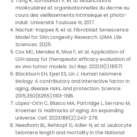
Tang R, Samouillan V, et al. Modifications
moléculaires et organisationnelles du derme au
cours des vieillissements intrinsèque et photo-
induit. Université Toulouse III, 2017.
Nachat-Kappes R, et al. Fibroblast Senescence
Model for Skin Longevity Research.
QIMA Life
Sciences
. 2025.
Cox MC, Mendes R, Silva F, et al. Application of
LDH assay for therapeutic efficacy evaluation of
ex vivo tumor models.
Sci Rep
. 2021;11(1):18571.
Blackburn EH, Epel ES, Lin J. Human telomere
biology: A contributory and interactive factor in
aging, disease risks, and protection.
Science
.
2015;350(6265):1193-1198.
López-Otín C, Blasco MA, Partridge L, Serrano M,
Kroemer G. Hallmarks of aging: An expanding
universe.
Cell
. 2023;186(2):243-278.
Needham BL, Rehkopf D, Adler N, et al. Leukocyte
telomere length and mortality in the National