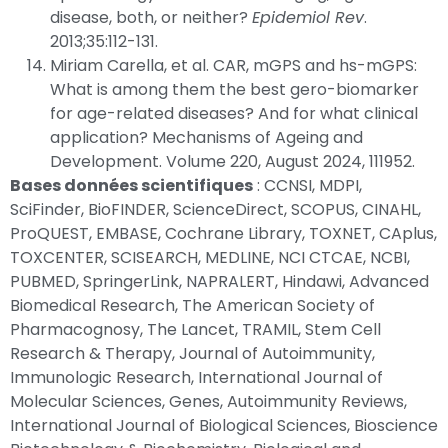
disease, both, or neither?
Epidemiol Rev
.
2013;35:112-131.
Miriam Carella, et al. CAR, mGPS and hs-mGPS:
What is among them the best gero-biomarker
for age-related diseases? And for what clinical
application? Mechanisms of Ageing and
Development. Volume 220, August 2024, 111952.
Bases données scientifiques
: CCNSI, MDPI,
SciFinder, BioFINDER, ScienceDirect, SCOPUS, CINAHL,
ProQUEST, EMBASE, Cochrane Library, TOXNET, CAplus,
TOXCENTER, SCISEARCH, MEDLINE, NCI CTCAE, NCBI,
PUBMED, SpringerLink, NAPRALERT, Hindawi, Advanced
Biomedical Research, The American Society of
Pharmacognosy, The Lancet, TRAMIL, Stem Cell
Research & Therapy, Journal of Autoimmunity,
Immunologic Research, International Journal of
Molecular Sciences, Genes, Autoimmunity Reviews,
International Journal of Biological Sciences, Bioscience