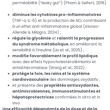
perméabilité (“leaky gut”) (Pham & Seifert, 2018)
;
diminue les cytokines pro-inflammatoires
(TNF-α, IL-6) et la production de NO, contribuant
à un effet anti-inflammatoire global (Alonso-
Allende & Milagro, 2024) ;
régule la glycémie
et
ralentit la progression
du syndrome métabolique
, en améliorant la
sensibilité à l’insuline (Liu et al., 2025) ;
modifie favorablement le profil lipidique
,
avec des effets hypocholestérolémiants et
antiathéromateux (Wang et al., 2022) ;
protège le foie, les reins et le système
cardiovasculaire
des dommages oxydatifs ;
et présente des
propriétés antioxydantes,
antimicrobiennes, immunostimulantes et
hépatoprotectrices
confirmées in vitro et in
vivo.
Une efficacité dépendante de la dose et de la