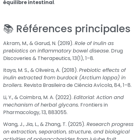
équilibre intestinal
.
📚 Références principales
Akram, M., & Garud, N. (2019).
Role of inulin as
prebiotics on inflammatory bowel disease.
Drug
Discoveries & Therapeutics, 13(1), 1–8.
Itaya, M. S., & Oliveira, A. (2018).
Prebiotic effects of
inulin extracted from burdock (Arctium lappa) in
broilers.
Revista Brasileira de Ciência Avícola, 84, 1–8.
Li, Y., & Coimbra, M. A. (2022).
Editorial: Action and
mechanism of herbal glycans.
Frontiers in
Pharmacology, 13, 883055.
Wang, J., Jia, L., & Zhang, T. (2025).
Research progress
on extraction, separation, structure, and biological
activities of polysaccharides from jujube fruit