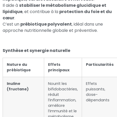
Il aide à
stabiliser le métabolisme glucidique et
lipidique
, et contribue à la
protection du foie et du
cœur
.
C’est un
prébiotique polyvalent
, idéal dans une
approche nutritionnelle globale et préventive.
Synthèse et synergie naturelle
Nature du
Effets
Particularités
prébiotique
principaux
Inuline
Nourrit les
Effets
(fructane)
bifidobactéries,
puissants,
réduit
dose-
l’inflammation,
dépendants
améliore
l’immunité et le
métabolisme