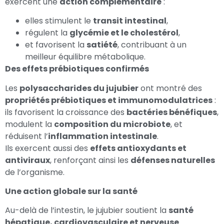
exercent une
action complémentaire
:
elles stimulent le
transit intestinal
,
régulent la
glycémie et le cholestérol
,
et favorisent la
satiété
, contribuant à un
meilleur équilibre métabolique.
Des effets prébiotiques confirmés
Les
polysaccharides du jujubier
ont montré des
propriétés prébiotiques et immunomodulatrices
:
ils favorisent la croissance des
bactéries bénéfiques
,
modulent la
composition du microbiote
, et
réduisent l’
inflammation intestinale
.
Ils exercent aussi des
effets antioxydants et
antiviraux
, renforçant ainsi les
défenses naturelles
de l’organisme.
Une action globale sur la santé
Au-delà de l’intestin, le jujubier soutient la
santé
hépatique, cardiovasculaire et nerveuse
.