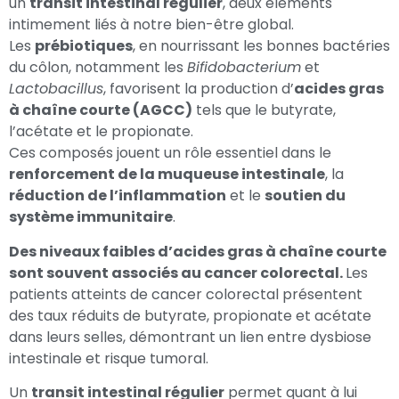
un
transit intestinal régulier
, deux éléments
intimement liés à notre bien-être global.
Les
prébiotiques
, en nourrissant les bonnes bactéries
du côlon, notamment les
Bifidobacterium
et
Lactobacillus
, favorisent la production d’
acides gras
à chaîne courte (AGCC)
tels que le butyrate,
l’acétate et le propionate.
Ces composés jouent un rôle essentiel dans le
renforcement de la muqueuse intestinale
, la
réduction de l’inflammation
et le
soutien du
système immunitaire
.
Des niveaux faibles d’acides gras à chaîne courte
sont souvent associés au cancer colorectal.
Les
patients atteints de cancer colorectal présentent
des taux réduits de butyrate, propionate et acétate
dans leurs selles, démontrant un lien entre dysbiose
intestinale et risque tumoral.
Un
transit intestinal régulier
permet quant à lui