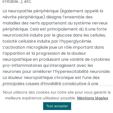
irritable…), etc.
La neuropathie périphérique (également appelé la
névrite périphérique) désigne l’ensemble des
maladies des nerfs appartenant au système nerveux
périphérique. Cela est principalement dû à une forte
neurotoxicité induite par le glucose dans les cellules,
toxicité cellulaire induite par l’hyperglycémie.
L’activation microgliale joue un rôle important dans
l’apparition et la progression de la douleur
neuropathique en produisant une variété de cytokines
pro-inflammatoires qui interagissent avec les
neurones pour améliorer l’hyperexcitabilité neuronale.
La douleur neuropathique chronique est l’une des
principales causes d’invalidité consécutive à une
lésion de la moelle épinière.
Nous utilisons des cookies sur notre site pour vous garantir la
meilleure expérience utilisateur possible.
Mentions légales
3) Les symptômes précédemment cités sont souvent
associés à la fibromyalgie qui se définit par le
Tout accepter
dysfonctionnement des circuits neurologiques, qui