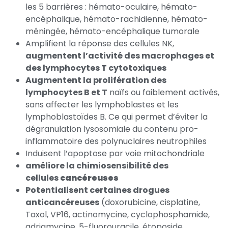
les 5 barrières : hémato-oculaire, hémato-
encéphalique, hémato-rachidienne, hémato-
méningée, hémato-encéphalique tumorale
Amplifient la réponse des cellules NK,
augmentent l’activité des macrophages et
des lymphocytes T cytotoxiques
Augmentent la prolifération des
lymphocytes B et T
naïfs ou faiblement activés,
sans affecter les lymphoblastes et les
lymphoblastoïdes B. Ce qui permet d’éviter la
dégranulation lysosomiale du contenu pro-
inflammatoire des polynuclaires neutrophiles
Induisent l’apoptose par voie mitochondriale
améliore la chimiosensibilité des
cellules
cancéreuses
Potentialisent certaines drogues
anticancéreuses
(doxorubicine, cisplatine,
Taxol, VP16, actinomycine, cyclophosphamide,
adriamycine, 5-fluorouracile, étoposide,