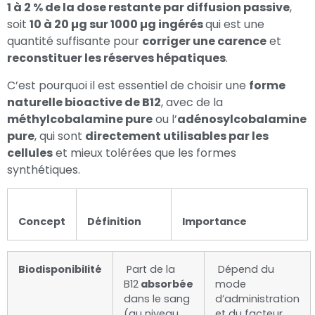
1 à 2 % de la dose restante par diffusion passive
,
soit
10 à 20 µg sur 1000 µg ingérés
qui est une
quantité suffisante pour
corriger une carence
et
reconstituer les réserves hépatiques
.
C’est pourquoi il est essentiel de choisir une
forme
naturelle bioactive de B12
, avec de la
méthylcobalamine pure
ou l’
adénosylcobalamine
pure
, qui sont
directement utilisables par les
cellules
et mieux tolérées que les formes
synthétiques.
Concept
Définition
Importance
Biodisponibilité
Part de la
Dépend du
B12
absorbée
mode
dans le sang
d’administration
(au niveau
et du facteur