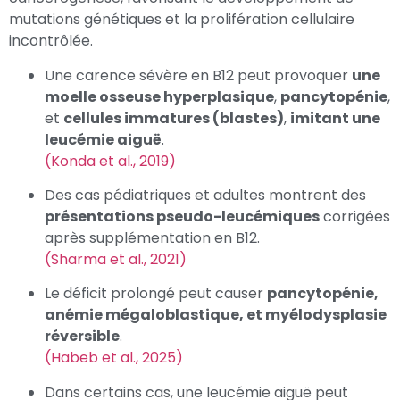
mutations génétiques et la prolifération cellulaire
incontrôlée.
Une carence sévère en B12 peut provoquer
une
moelle osseuse hyperplasique
,
pancytopénie
,
et
cellules immatures (blastes)
,
imitant une
leucémie aiguë
.
(Konda et al., 2019)
Des cas pédiatriques et adultes montrent des
présentations pseudo-leucémiques
corrigées
après supplémentation en B12.
(Sharma et al., 2021)
Le déficit prolongé peut causer
pancytopénie,
anémie mégaloblastique, et myélodysplasie
réversible
.
(Habeb et al., 2025)
Dans certains cas, une leucémie aiguë peut