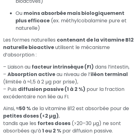
bioactives)
Ou
moins absorbée mais biologiquement
plus efficace
(ex. méthylcobalamine pure et
naturelle)
Les formes naturelles
contenant de la vitamine B12
naturelle bioactive
utilisent le mécanisme
d’absorption :
– Liaison au
facteur intrinsèque (FI)
dans l’intestin,
–
Absorption active
au niveau de l’
iléon terminal
(limitée à ≈1,5 à 2 µg par prise),
– Puis
diffusion passive (1 à 2 %)
pour la fraction
excédentaire non liée au FI.
Ainsi,
≈50 %
de la vitamine B12 est absorbée pour de
petites doses (<2 µg)
,
tandis que les
fortes doses
(>20–30 µg) ne sont
absorbées qu’à
1 ou 2 %
par diffusion passive.